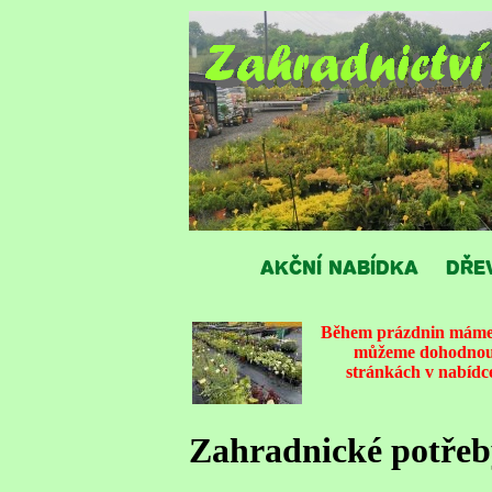
AKČNÍ NABÍDKA
DŘE
Během prázdnin máme v
můžeme dohodnout 
stránkách v nabídce
Zahradnické potřeb