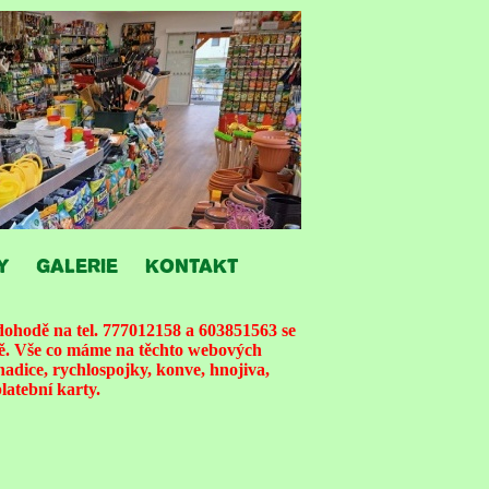
Y
GALERIE
KONTAKT
ohodě na tel. 777012158 a 603851563 se
ně. Vše co máme na těchto webových
hadice, rychlospojky, konve, hnojiva,
latební karty.