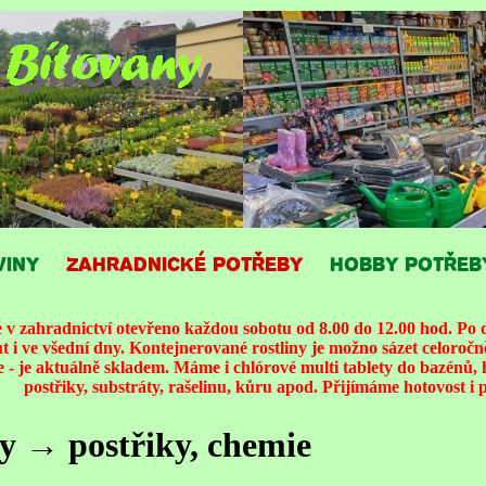
VINY
ZAHRADNICKÉ POTŘEBY
HOBBY POTŘEB
 zahradnictví otevřeno každou sobotu od 8.00 do 12.00 hod. Po d
i ve všední dny. Kontejnerované rostliny je možno sázet celoroč
 - je aktuálně skladem. Máme i chlórové multi tablety do bazénů, 
postřiky, substráty, rašelinu, kůru apod. Přijímáme hotovost i p
y → postřiky, chemie