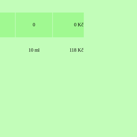
0
0 Kč
10 ml
118 Kč