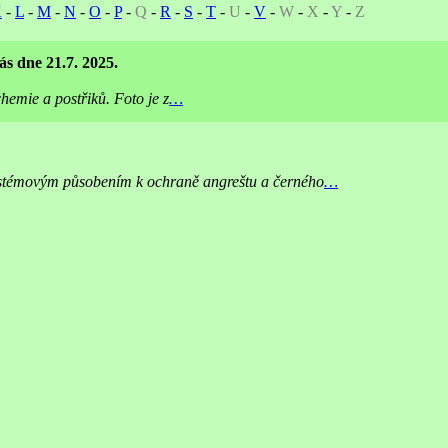
K
-
L
-
M
-
N
-
O
-
P
-
Q
-
R
-
S
-
T
-
U
-
V
-
W
-
X
-
Y
-
Z
ás dne 21.7. 2025.
hemie a postřiků. Foto je z
…
systémovým působením k ochraně angreštu a černého
…