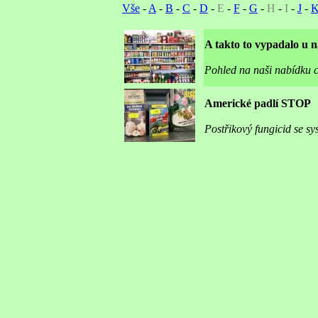
Vše
-
A
-
B
-
C
-
D
-
E
-
F
-
G
-
H
-
I
-
J
-
A takto to vypadalo u n
Pohled na naši nabídku c
Americké padlí STOP
Postřikový fungicid se 