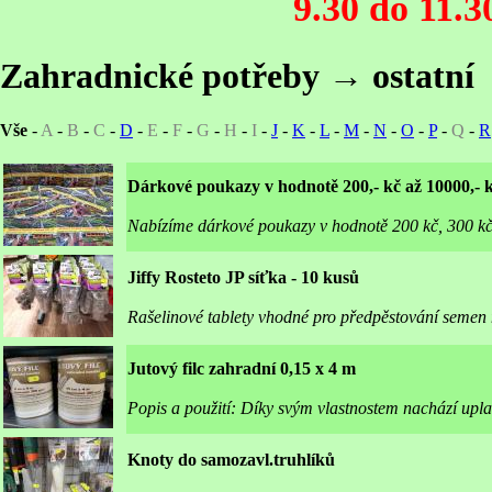
9.30 do 11.3
Zahradnické potřeby → ostatní
Vše
-
A
-
B
-
C
-
D
-
E
-
F
-
G
-
H
-
I
-
J
-
K
-
L
-
M
-
N
-
O
-
P
-
Q
-
R
Dárkové poukazy v hodnotě 200,- kč až 10000,- 
Nabízíme dárkové poukazy v hodnotě 200 kč, 300 kč
Jiffy Rosteto JP síťka - 10 kusů
Rašelinové tablety vhodné pro předpěstování semen
Jutový filc zahradní 0,15 x 4 m
Popis a použití: Díky svým vlastnostem nachází upl
Knoty do samozavl.truhlíků