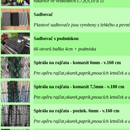
rukavice ve velikostech č.7,8,9,10 a 11
Sadbovač
Plastové sadbovače jsou vyrobeny z lehkého a pevné
Sadbovač s podmiskou
66 otvorů buňka 4cm + podmiska
Spirála na rajčata - komaxit 6mm - v.160 cm
Pro opěru rajčat,okurek,paprik,pnoucích letniček a d
Spirála na rajčata - komaxit 7,5mm - v.180 cm
Pro opěru rajčat,okurek,paprik,pnoucích letniček a d
Spirála na rajčata - pozink. 6mm - v.160 cm
.
Pro opěru rajčat,okurek,paprik,pnoucích letniček a 