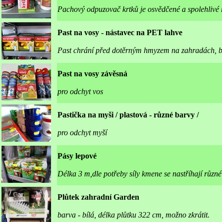
Pachový odpuzovač krtků je osvědčené a spolehlivé 
Past na vosy - nástavec na PET lahve
Past chrání před dotěrným hmyzem na zahradách, b
Past na vosy závěsná
pro odchyt vos
Pastička na myši / plastová - různé barvy /
pro odchyt myší
Pásy lepové
Délka 3 m,dle potřeby síly kmene se nastříhají různé
Plůtek zahradní Garden
barva - bílá, délka plůtku 322 cm, možno zkrátit.