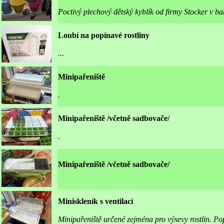
Poctivý plechový dětský kyblík od firmy Stocker v ba
Loubí na popínavé rostliny
...
Minipařeniště
.
Minipařeniště /včetně sadbovače/
.
Minipařeniště /včetně sadbovače/
Miniskleník s ventilací
Minipařeniště určené zejména pro výsevy rostlin. Pop