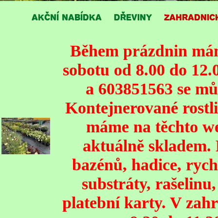
AKČNÍ NABÍDKA
DŘEVINY
ZAHRADNIC
Během prázdnin mám
sobotu od 8.00 do 12.
a 603851563 se mů
Kontejnerované rostli
máme na těchto we
aktuálně skladem. 
bazénů, hadice, rych
substráty, rašelinu
platební karty. V zahr