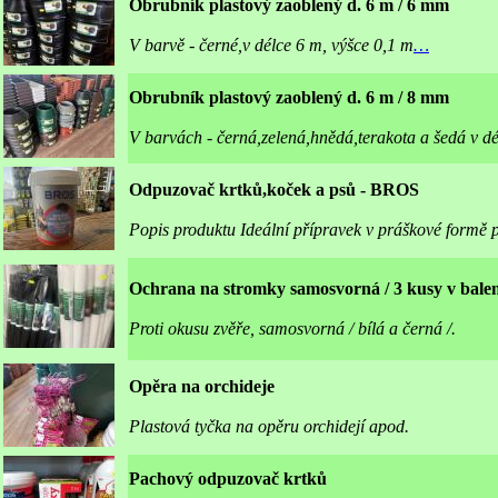
Obrubník plastový zaoblený d. 6 m / 6 mm
V barvě - černé,v délce 6 m, výšce 0,1 m
…
Obrubník plastový zaoblený d. 6 m / 8 mm
V barvách - černá,zelená,hnědá,terakota a šedá v dé
Odpuzovač krtků,koček a psů - BROS
Popis produktu Ideální přípravek v práškové formě
Ochrana na stromky samosvorná / 3 kusy v balen
Proti okusu zvěře, samosvorná / bílá a černá /.
Opěra na orchideje
Plastová tyčka na opěru orchidejí apod.
Pachový odpuzovač krtků