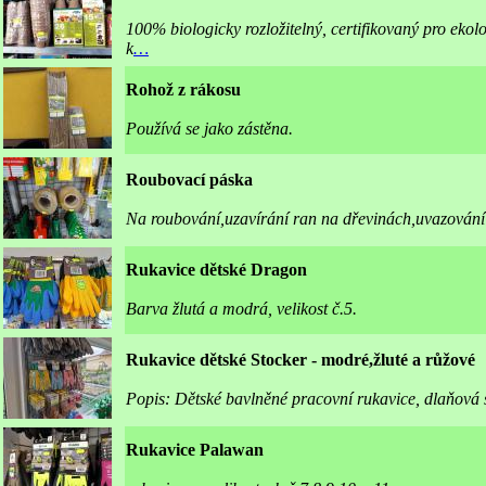
100% biologicky rozložitelný, certifikovaný pro ekol
k
…
Rohož z rákosu
Používá se jako zástěna.
Roubovací páska
Na roubování,uzavírání ran na dřevinách,uvazování
Rukavice dětské Dragon
Barva žlutá a modrá, velikost č.5.
Rukavice dětské Stocker - modré,žluté a růžové
Popis: Dětské bavlněné pracovní rukavice, dlaňová s
Rukavice Palawan