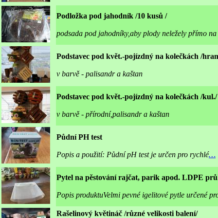
Podložka pod jahodník /10 kusů /
podsada pod jahodníky,aby plody neležely přímo na 
Podstavec pod květ.-pojízdný na kolečkách /hran
v barvě - palisandr a kaštan
Podstavec pod květ.-pojízdný na kolečkách /kul./
v barvě - přírodní,palisandr a kaštan
Půdní PH test
Popis a použití: Půdní pH test je určen pro rychlé
…
Pytel na pěstování rajčat, parik apod. LDPE prů
Popis produktuVelmi pevné igelitové pytle určené pro
Rašelinový květináč /různé velikosti balení/