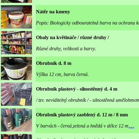
Nátěr na kmeny
Popis: Biologicky odbouratelná barva na ochranu 
Obaly na květináče / různé druhy /
Různé druhy, velikosti a barvy.
Obrubník d. 8 m
Výška 12 cm, barva černá.
Obrubník plastový - silnostěnný d. 4 m
/ tzv. neviditelný obrubník / - silnostěnná umělohmo
Obrubník plastový zaoblený d. 12 m / 8 mm
V barvách - černá,zelená a hnědá v délce 12 m,
…