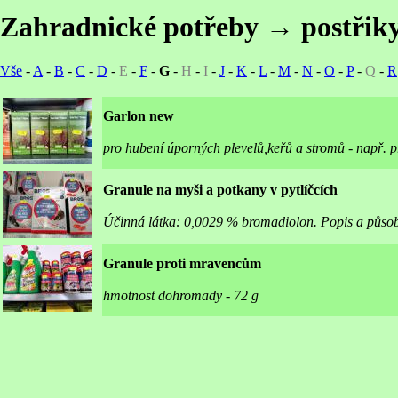
Zahradnické potřeby → postřiky
Vše
-
A
-
B
-
C
-
D
-
E
-
F
-
G
-
H
-
I
-
J
-
K
-
L
-
M
-
N
-
O
-
P
-
Q
-
R
Garlon new
pro hubení úporných plevelů,keřů a stromů - např. př
Granule na myši a potkany v pytlíčcích
Účinná látka: 0,0029 % bromadiolon. Popis a působ
Granule proti mravencům
hmotnost dohromady - 72 g