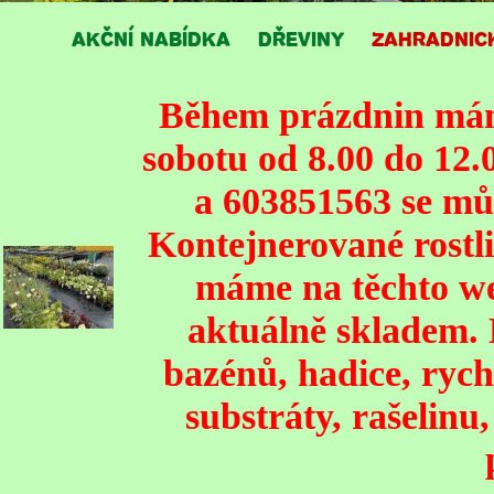
AKČNÍ NABÍDKA
DŘEVINY
ZAHRADNIC
Během prázdnin mám
sobotu od 8.00 do 12.
a 603851563 se mů
Kontejnerované rostli
máme na těchto we
aktuálně skladem. 
bazénů, hadice, rych
substráty, rašelinu