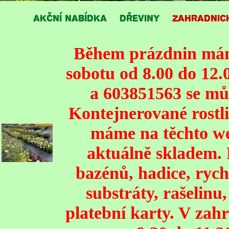
AKČNÍ NABÍDKA
DŘEVINY
ZAHRADNIC
Během prázdnin mám
sobotu od 8.00 do 12.
a 603851563 se mů
Kontejnerované rostli
máme na těchto we
aktuálně skladem. 
bazénů, hadice, rych
substráty, rašelinu
platební karty. V zahr