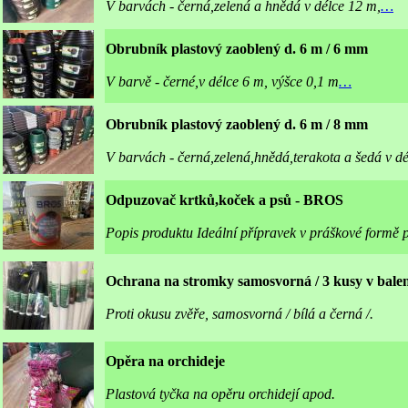
V barvách - černá,zelená a hnědá v délce 12 m,
…
Obrubník plastový zaoblený d. 6 m / 6 mm
V barvě - černé,v délce 6 m, výšce 0,1 m
…
Obrubník plastový zaoblený d. 6 m / 8 mm
V barvách - černá,zelená,hnědá,terakota a šedá v dé
Odpuzovač krtků,koček a psů - BROS
Popis produktu Ideální přípravek v práškové formě
Ochrana na stromky samosvorná / 3 kusy v balen
Proti okusu zvěře, samosvorná / bílá a černá /.
Opěra na orchideje
Plastová tyčka na opěru orchidejí apod.