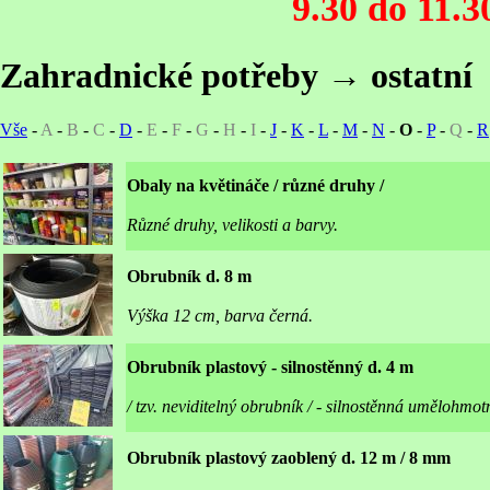
9.30 do 11.3
Zahradnické potřeby → ostatní
Vše
-
A
-
B
-
C
-
D
-
E
-
F
-
G
-
H
-
I
-
J
-
K
-
L
-
M
-
N
-
O
-
P
-
Q
-
R
Obaly na květináče / různé druhy /
Různé druhy, velikosti a barvy.
Obrubník d. 8 m
Výška 12 cm, barva černá.
Obrubník plastový - silnostěnný d. 4 m
/ tzv. neviditelný obrubník / - silnostěnná umělohmo
Obrubník plastový zaoblený d. 12 m / 8 mm