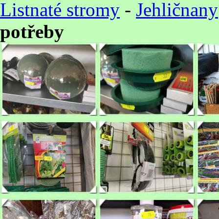
Listnaté stromy
-
Jehličnany
potřeby