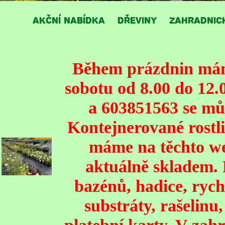
AKČNÍ NABÍDKA
DŘEVINY
ZAHRADNIC
Během prázdnin mám
sobotu od 8.00 do 12.
a 603851563 se mů
Kontejnerované rostli
máme na těchto we
aktuálně skladem. 
bazénů, hadice, rych
substráty, rašelinu