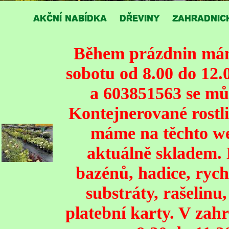
AKČNÍ NABÍDKA
DŘEVINY
ZAHRADNIC
Během prázdnin mám
sobotu od 8.00 do 12.
a 603851563 se mů
Kontejnerované rostli
máme na těchto we
aktuálně skladem. 
bazénů, hadice, rych
substráty, rašelinu
platební karty. V zahr