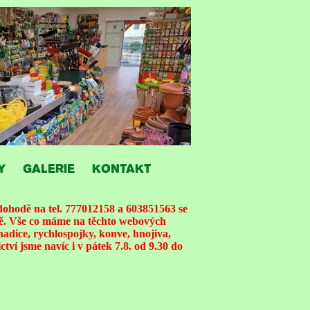
Y
GALERIE
KONTAKT
ohodě na tel. 777012158 a 603851563 se
ně. Vše co máme na těchto webových
hadice, rychlospojky, konve, hnojiva,
tví jsme navíc i v pátek 7.8. od 9.30 do