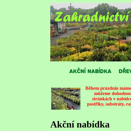
AKČNÍ NABÍDKA
DŘE
Během prázdnin máme v
můžeme dohodnout 
stránkách v nabídce
postřiky, substráty, r
Akční nabídka