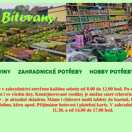
VINY
ZAHRADNICKÉ POTŘEBY
HOBBY POTŘEB
 zahradnictví otevřeno každou sobotu od 8.00 do 12.00 hod. Po d
i ve všední dny. Kontejnerované rostliny je možno sázet celoroč
 - je aktuálně skladem. Máme i chlórové multi tablety do bazénů, 
ašelinu, kůru apod. Přijímáme hotovost i platební karty. V zahradnic
11.30, a od 14.00 do 17.00 hod.