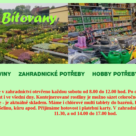
VINY
ZAHRADNICKÉ POTŘEBY
HOBBY POTŘEB
 zahradnictví otevřeno každou sobotu od 8.00 do 12.00 hod. Po d
i ve všední dny. Kontejnerované rostliny je možno sázet celoroč
 - je aktuálně skladem. Máme i chlórové multi tablety do bazénů, 
ašelinu, kůru apod. Přijímáme hotovost i platební karty. V zahradnic
11.30, a od 14.00 do 17.00 hod.