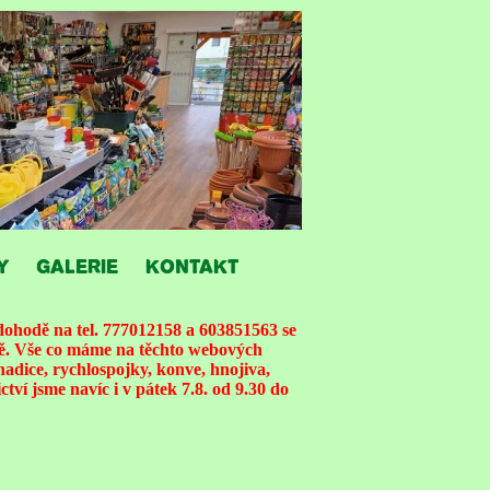
Y
GALERIE
KONTAKT
ohodě na tel. 777012158 a 603851563 se
ně. Vše co máme na těchto webových
hadice, rychlospojky, konve, hnojiva,
tví jsme navíc i v pátek 7.8. od 9.30 do