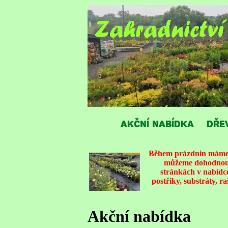
AKČNÍ NABÍDKA
DŘE
Během prázdnin máme v
můžeme dohodnout 
stránkách v nabídce
postřiky, substráty, r
Akční nabídka